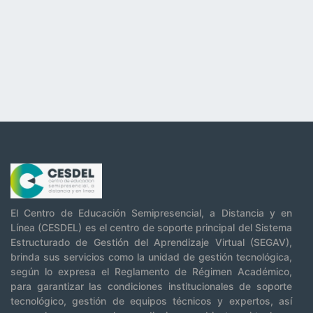
El Centro de Educación Semipresencial, a Distancia y en
Línea (CESDEL) es el centro de soporte principal del Sistema
Estructurado de Gestión del Aprendizaje Virtual (SEGAV),
brinda sus servicios como la unidad de gestión tecnológica,
según lo expresa el Reglamento de Régimen Académico,
para garantizar las condiciones institucionales de soporte
tecnológico, gestión de equipos técnicos y expertos, así