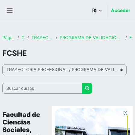
Salta al contenido principal
Acceder
Panel lateral
Página Principal
Cursos
TRAYECTORIA PROFESIONAL
PROGRAMA DE VALIDACIÓN DE CONOCIMIENTOS Y EJERCICIO PROFESIONAL
FCSH
FCSHE
Categorías
Buscar cursos
Buscar cursos
Facultad de
Ciencias
Sociales,