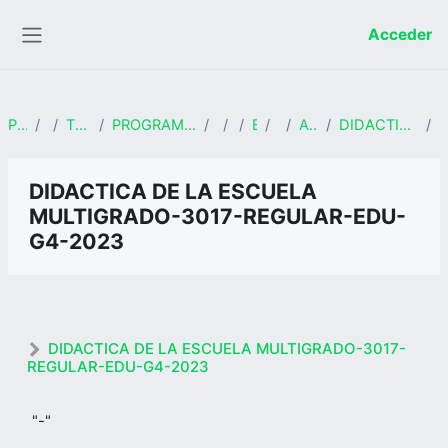
Salta al contenido principal
Acceder
Panel lateral
Página Principal
Cursos
TRAYECTORIA PROFESIONAL
PROGRAMA DE VALIDACIÓN DE CONOCIMIENTOS Y EJERCICIO PROFESIONAL
FCSHE
2023
EDUCACIÓN
GRUPO 4
APROBACION REGULAR
DIDACTICA DE LA ESCUELA MULTIGRADO-3017-REGULAR-EDU-G4-2023
MARGARITA DEL PILAR LUQUE ESPINOZA DE
DIDACTICA DE LA ESCUELA
LOS MONTEROS
MULTIGRADO-3017-REGULAR-EDU-
G4-2023
DIDACTICA DE LA ESCUELA MULTIGRADO-3017-
REGULAR-EDU-G4-2023
"-"