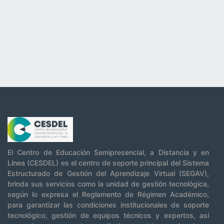
El Centro de Educación Semipresencial, a Distancia y en
Línea (CESDEL) es el centro de soporte principal del Sistema
Estructurado de Gestión del Aprendizaje Virtual (SEGAV),
brinda sus servicios como la unidad de gestión tecnológica,
según lo expresa el Reglamento de Régimen Académico,
para garantizar las condiciones institucionales de soporte
tecnológico, gestión de equipos técnicos y expertos, así