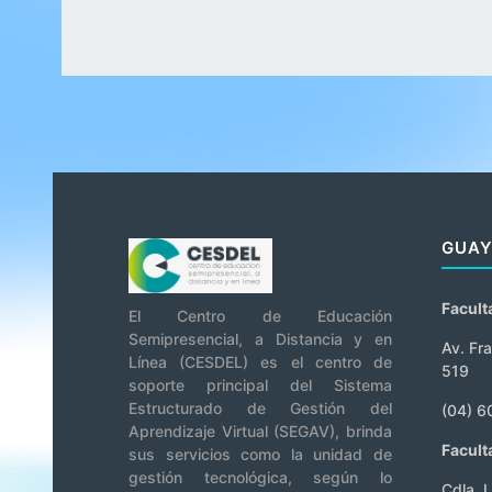
GUAY
Facul
El Centro de Educación
Semipresencial, a Distancia y en
Av. Fra
Línea (CESDEL) es el centro de
519
soporte principal del Sistema
Estructurado de Gestión del
(04) 6
Aprendizaje Virtual (SEGAV), brinda
Facult
sus servicios como la unidad de
gestión tecnológica, según lo
Cdla. 