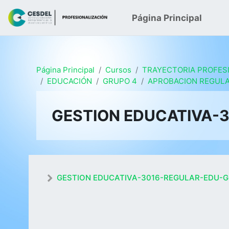
Salta al contenido principal
Página Principal
Página Principal
Cursos
TRAYECTORIA PROFES
EDUCACIÓN
GRUPO 4
APROBACION REGUL
MARIA LUCIA BRITO VALLINA
MARGARITA DEL PILAR LUQUE ESPINOZA
MONTEROS
GESTION EDUCATIVA-
GESTION EDUCATIVA-3016-REGULAR-EDU-G