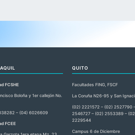
AQUIL
QUITO
tad FCSHE
Facultades FING, FSCF
ncisco Boloña y 1er callejón No.
La Coruña N26-95 y San Ignaci
(02) 2221572 – (02) 2527790 –
038282 – (04) 6026609
2546727 – (02) 2553389 – (02
2229544
ad FCEE
Campus 6 de Diciembre
La Garzota 1era etapa Mz. 23