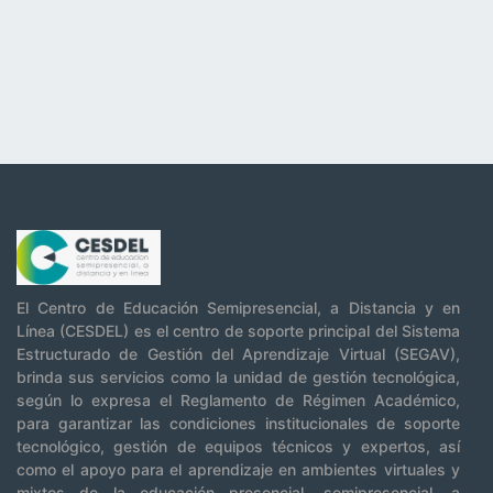
El Centro de Educación Semipresencial, a Distancia y en
Línea (CESDEL) es el centro de soporte principal del Sistema
Estructurado de Gestión del Aprendizaje Virtual (SEGAV),
brinda sus servicios como la unidad de gestión tecnológica,
según lo expresa el Reglamento de Régimen Académico,
para garantizar las condiciones institucionales de soporte
tecnológico, gestión de equipos técnicos y expertos, así
como el apoyo para el aprendizaje en ambientes virtuales y
mixtos de la educación presencial, semipresencial, a