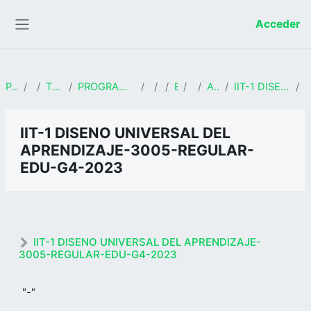
Salta al contenido principal
Acceder
Panel lateral
Página Principal
Cursos
TRAYECTORIA PROFESIONAL
PROGRAMA DE VALIDACIÓN DE CONOCIMIENTOS Y EJERCICIO PROFESIONAL
FCSHE
2023
EDUCACIÓN
GRUPO 4
APROBACION REGULAR
IIT-1 DISENO UNIVERSAL DEL APRENDIZAJE-3005-REGULAR-EDU-G4-2023
MARGARITA DEL PILAR LUQUE ESPINOZA DE
IIT-1 DISENO UNIVERSAL DEL
LOS MONTEROS
APRENDIZAJE-3005-REGULAR-
EDU-G4-2023
IIT-1 DISENO UNIVERSAL DEL APRENDIZAJE-
3005-REGULAR-EDU-G4-2023
"-"