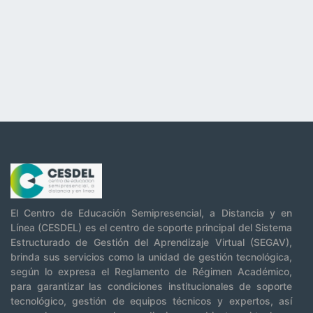
El Centro de Educación Semipresencial, a Distancia y en
Línea (CESDEL) es el centro de soporte principal del Sistema
Estructurado de Gestión del Aprendizaje Virtual (SEGAV),
brinda sus servicios como la unidad de gestión tecnológica,
según lo expresa el Reglamento de Régimen Académico,
para garantizar las condiciones institucionales de soporte
tecnológico, gestión de equipos técnicos y expertos, así