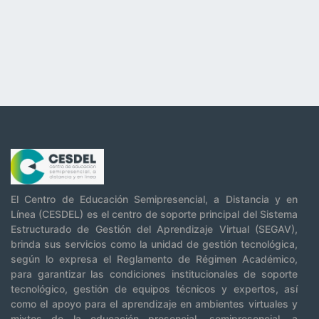
El Centro de Educación Semipresencial, a Distancia y en
Línea (CESDEL) es el centro de soporte principal del Sistema
Estructurado de Gestión del Aprendizaje Virtual (SEGAV),
brinda sus servicios como la unidad de gestión tecnológica,
según lo expresa el Reglamento de Régimen Académico,
para garantizar las condiciones institucionales de soporte
tecnológico, gestión de equipos técnicos y expertos, así
como el apoyo para el aprendizaje en ambientes virtuales y
mixtos de la educación presencial, semipresencial, a