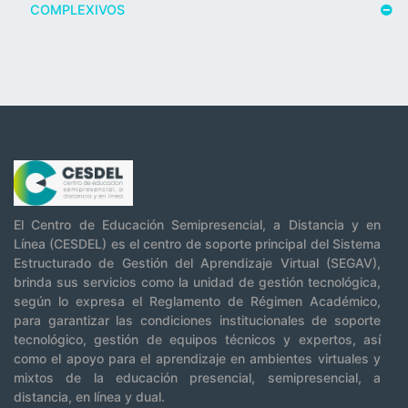
COMPLEXIVOS
El Centro de Educación Semipresencial, a Distancia y en
Línea (CESDEL) es el centro de soporte principal del Sistema
Estructurado de Gestión del Aprendizaje Virtual (SEGAV),
brinda sus servicios como la unidad de gestión tecnológica,
según lo expresa el Reglamento de Régimen Académico,
para garantizar las condiciones institucionales de soporte
tecnológico, gestión de equipos técnicos y expertos, así
como el apoyo para el aprendizaje en ambientes virtuales y
mixtos de la educación presencial, semipresencial, a
distancia, en línea y dual.