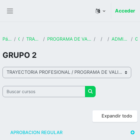
Salta al contenido principal
Acceder
Panel lateral
Página Principal
Cursos
TRAYECTORIA PROFESIONAL
PROGRAMA DE VALIDACIÓN DE CONOCIMIENTOS Y EJERCICIO PROFESIONAL
FCEE
2024
ADMINISTRACIÓN DE EMPRESAS
GR
GRUPO 2
Categorías
Buscar cursos
Buscar cursos
Expandir todo
APROBACION REGULAR