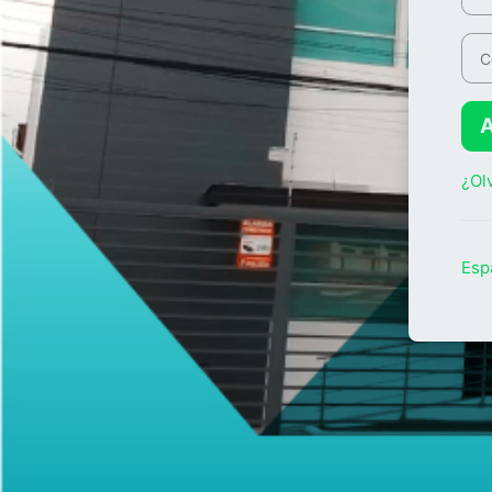
Con
¿Ol
Espa